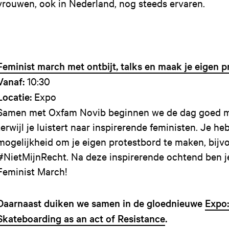
vrouwen, ook in Nederland, nog steeds ervaren.
Feminist march met ontbijt, talks en maak je eigen p
Vanaf:
10:30
Locatie:
Expo
Samen met Oxfam Novib beginnen we de dag goed me
terwijl je luistert naar inspirerende feministen. Je he
mogelijkheid om je eigen protestbord te maken, bijv
#NietMijnRecht. Na deze inspirerende ochtend ben j
Feminist March!
Daarnaast duiken we samen in de gloednieuwe
Expo
Skateboarding as an act of Resistance
.