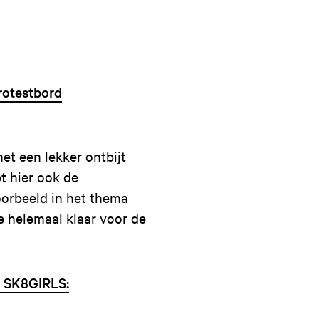
rotestbord
t een lekker ontbijt
bt hier ook de
oorbeeld in het thema
e helemaal klaar voor de
: SK8GIRLS: