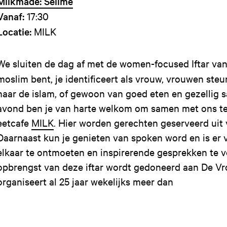
Milkmade: Selime
Vanaf:
17:30
Locatie:
MILK
We sluiten de dag af met de women-focused Iftar va
moslim bent, je identificeert als vrouw, vrouwen steu
naar de islam, of gewoon van goed eten en gezellig 
avond ben je van harte welkom om samen met ons te
eetcafe
MILK
. Hier worden gerechten geserveerd uit 
Daarnaast kun je genieten van spoken word en is er
elkaar te ontmoeten en inspirerende gesprekken te v
opbrengst van deze iftar wordt gedoneerd aan De Vrol
organiseert al 25 jaar wekelijks meer dan