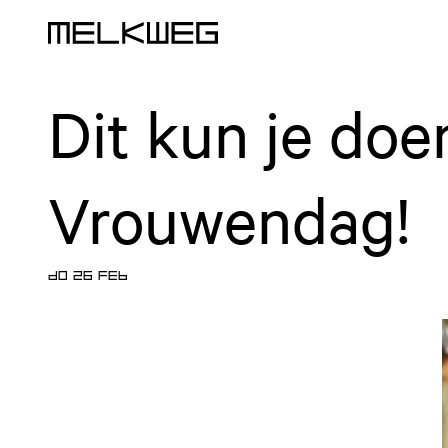
Logo, naar home
Dit kun je doe
Vrouwendag!
DO 26 FEB