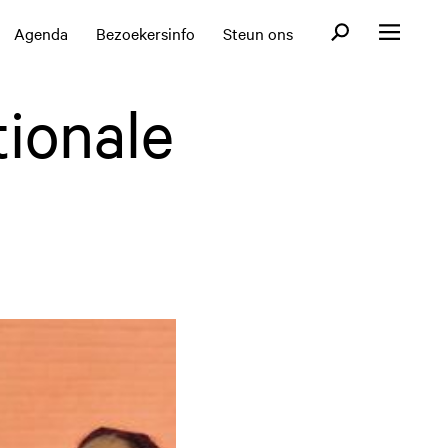
Open zoekformul
Agenda
Bezoekersinfo
Steun ons
Open menu
tionale