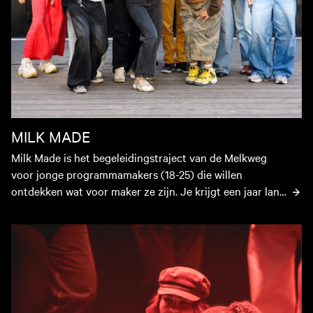
MILK MADE
Milk Made is het begeleidingstraject van de Melkweg 
voor jonge programmamakers (18-25) die willen 
ontdekken wat voor maker ze zijn. Je krijgt een jaar lang 
de ruimte om te experimenteren, te leren en samen te 
werken via coaching, masterclasses en toegang tot de 
Pitch je plan!
podia van de Melkweg ontwikkel je je eigen stem als 
maker van programma's.