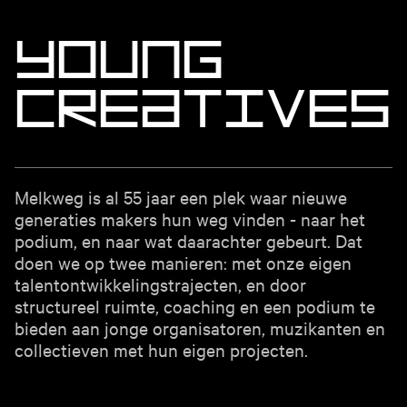
Y
o
u
n
g
C
r
e
a
t
i
v
e
s
Melkweg is al 55 jaar een plek waar nieuwe
generaties makers hun weg vinden - naar het
podium, en naar wat daarachter gebeurt. Dat
doen we op twee manieren: met onze eigen
talentontwikkelingstrajecten, en door
structureel ruimte, coaching en een podium te
bieden aan jonge organisatoren, muzikanten en
collectieven met hun eigen projecten.