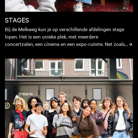
STAGES
Bij de Melkweg kun je op verschillende afdelingen stage 
lopen. Het is een unieke plek, met meerdere 
concertzalen, een cinema en een expo-ruimte. Net zoals 
de Melkweg staat voor een heel divers aanbod aan kunst 
en cultuur - van pop en cinema tot hip-hop, fotografie en 
Milk Made
techno - vinden we het ook belangrijk dat ons team die 
veelzijdigheid representeert en daarnaast een 
afspiegeling is van alle inwoners van Amsterdam. 
Iedereen kan dan ook bij ons aankloppen, maakt niet uit 
waar je vandaan komt, waar je in gelooft of van wie je 
houdt. Lijkt de Melkweg jou een te gekke plek om 
werkervaring op te doen? Wij houden vaste stage-
periodes aan, met een start in september (aanmelden kan 
in mei) en februari (aanmelden kan in november). Houdt 
de vacaturepagina op deze website in de gaten.